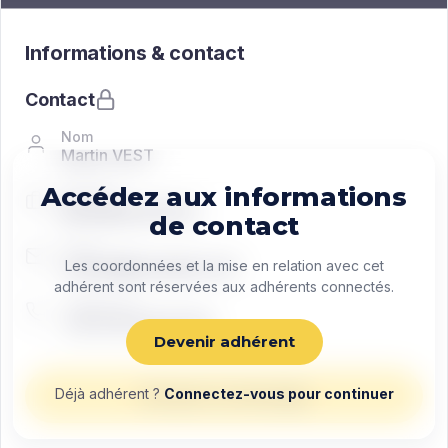
Informations & contact
Contact
Nom
Martin VEST
Accédez aux informations
Fonction
Managing director
de contact
Email
contact@exemple.com
Les coordonnées et la mise en relation avec cet
adhérent sont réservées aux adhérents connectés.
Téléphone
+33 0 00 00 00 00
Devenir adhérent
Déjà adhérent ?
Connectez-vous pour continuer
Envoyer un message