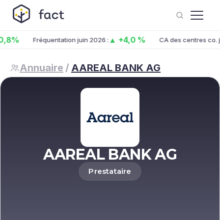
,8%
▲ +4,0 %
Fréquentation juin 2026 :
CA des centres co. j
Annuaire
/
AAREAL BANK AG
AAREAL BANK AG
Prestataire