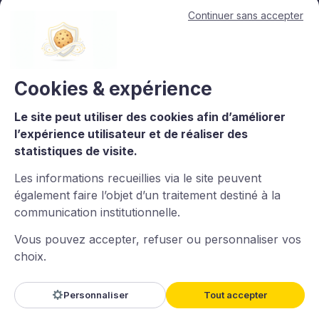
les Territoires.
Continuer sans accepter
11, avenue de l'Opéra - 75001 Paris
contact@lesacteursducommerce.com
+33 1 53 43 82 60
Cookies & expérience
Le site peut utiliser des cookies afin d’améliorer
Le CNCC est un organisme de formation enregistré sous le numéro
l’expérience utilisateur et de réaliser des
11756688975 auprès du préfet de région d’Île-de-France. La
statistiques de visite.
certification qualité est délivrée au titre de la catégorie : L.6313-
1°Actions de formation. Certaines images et vidéos proviennent
Les informations recueillies via le site peuvent
de
Freepik
.
également faire l’objet d’un traitement destiné à la
communication institutionnelle.
Vous pouvez accepter, refuser ou personnaliser vos
choix.
Imaginé et conçu par
LARIX
Powered By
Wztechno
Personnaliser
Tout accepter
Ce site est protégé par reCAPTCHA — la
Politique de confidentialité
et les
Conditions d'utilisation
de Google s'appliquent.