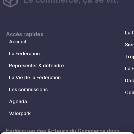
La f
Accès rapides
Accueil
Sie
La Fédération
Tro
Représenter & défendre
La 
La Vie de la Fédération
Doc
Les commissions
Con
Agenda
Valorpark
Fédération des Acteurs du Commerce dans