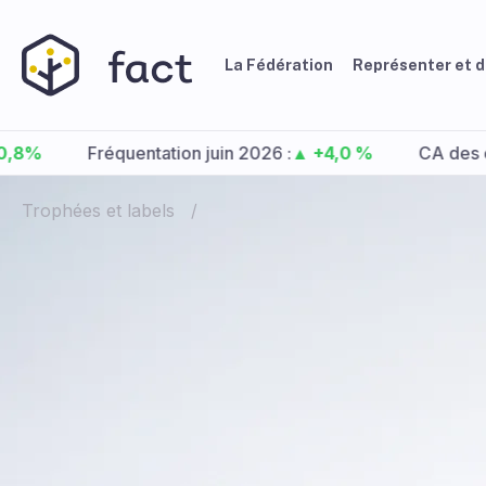
La Fédération
Représenter et 
Fréquentation juin 2026 :
▲ +4,0 %
CA des centres c
Trophées et labels
/