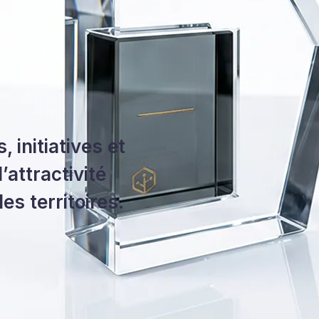
, initiatives et
’attractivité
s territoires.