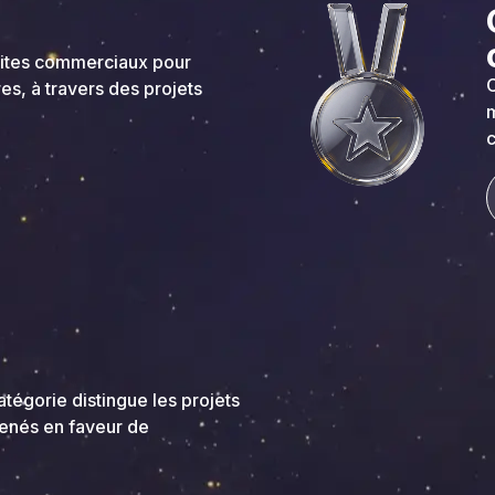
sites commerciaux pour
C
es, à travers des projets
m
c
atégorie distingue les projets
enés en faveur de