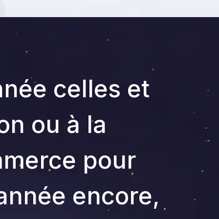
ée celles et
on ou à la
ommerce pour
e année encore,