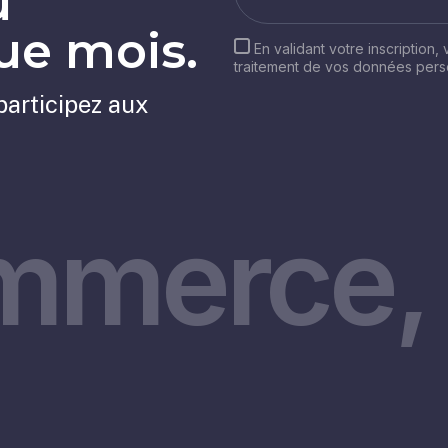
u
e mois.
En validant votre inscription,
traitement de vos données per
participez aux
mmerce, 