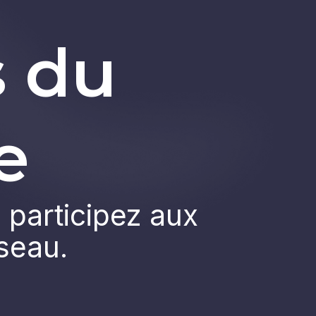
s du
e
 participez aux
éseau.