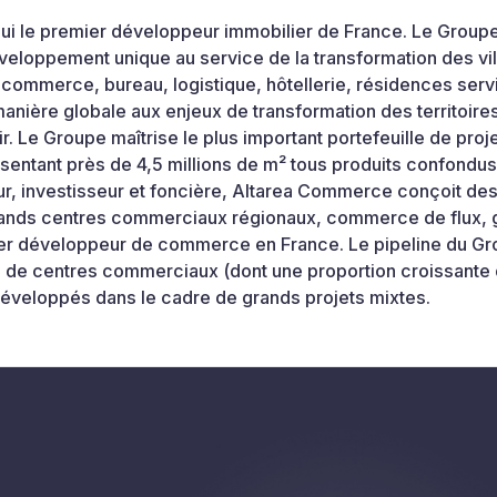
’hui le premier développeur immobilier de France. Le Grou
loppement unique au service de la transformation des vil
 commerce, bureau, logistique, hôtellerie, résidences ser
anière globale aux enjeux de transformation des territoires
ir. Le Groupe maîtrise le plus important portefeuille de proj
sentant près de 4,5 millions de m² tous produits confondus,
ur, investisseur et foncière, Altarea Commerce conçoit d
rands centres commerciaux régionaux, commerce de flux, g
er développeur de commerce en France. Le pipeline du Gr
ns de centres commerciaux (dont une proportion croissan
éveloppés dans le cadre de grands projets mixtes.