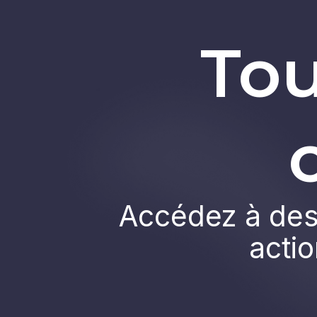
Tou
Accédez à des 
actio