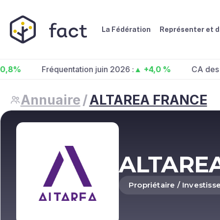
La Fédération
Représenter et 
Fréquentation juin 2026 :
▲ +4,0 %
CA des centres 
Annuaire
/
ALTAREA FRANCE
ALTARE
Propriétaire / Investiss