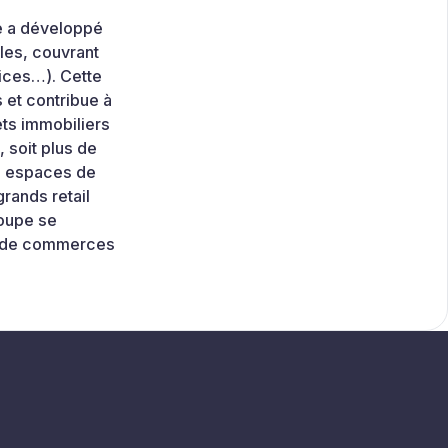
pe a développé
les, couvrant
vices…). Cette
 et contribue à
ets immobiliers
 soit plus de
es espaces de
rands retail
oupe se
te de commerces