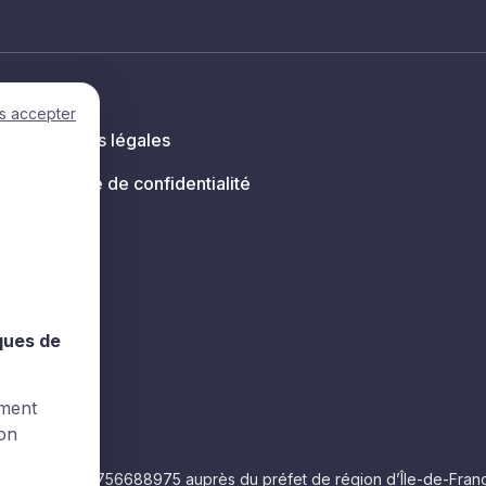
s accepter
Mentions légales
Politique de confidentialité
s
iques de
ement
ion
e numéro 11756688975 auprès du préfet de région d’Île-de-France. La