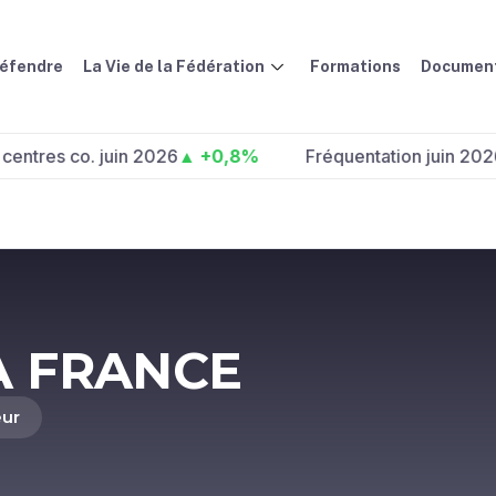
défendre
La Vie de la Fédération
Formations
Document
co. juin 2026
▲ +0,8%
Fréquentation juin 2026 :
▲ +4
A FRANCE
eur