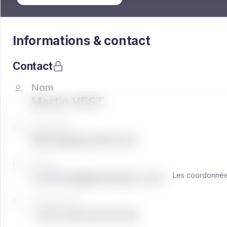
Informations & contact
Contact
Nom
Martin VEST
Fonction
Managing director
Email
contact@exemple.com
Les coordonnées
Téléphone
+33 0 00 00 00 00