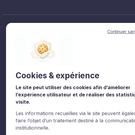
Accès rapides
Continuer san
Accueil
La fact en regions
La Fédération
Siec
Représenter & défendre
Trophees et label
Cookies & expérience
La Vie de la Fédération
La Fédération
Les commissions
Documentations
Le site peut utiliser des cookies afin d’améliorer
l’expérience utilisateur et de réaliser des statist
Agenda
Contact
visite.
Valorpark
Les informations recueillies via le site peuvent égal
faire l’objet d’un traitement destiné à la communicat
institutionnelle.
Le CNCC est un organisme de formation enregistré sous l