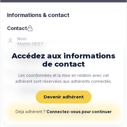
Informations & contact
Contact
Nom
Martin VEST
Accédez aux informations
Fonction
Managing director
de contact
Email
contact@exemple.com
Les coordonnées et la mise en relation avec cet
adhérent sont réservées aux adhérents connectés.
Téléphone
+33 0 00 00 00 00
Devenir adhérent
Déjà adhérent ?
Connectez-vous pour continuer
Envoyer un message