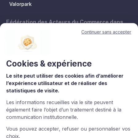
Valorpark
Fédération des Acteurs du Commerce dans
les Territoires.
Continuer sans accepter
11, avenue de l'Opéra - 75001 Paris
contact@lesacteursducommerce.com
+33 1 53 43 82 60
Cookies & expérience
Le site peut utiliser des cookies afin d’améliorer
Le CNCC est un organisme de formation enregistré sous le numéro
l’expérience utilisateur et de réaliser des
11756688975 auprès du préfet de région d’Île-de-France. La
statistiques de visite.
certification qualité est délivrée au titre de la catégorie : L.6313-
1°Actions de formation. Certaines images et vidéos proviennent
Les informations recueillies via le site peuvent
de
Freepik
.
également faire l’objet d’un traitement destiné à la
communication institutionnelle.
Vous pouvez accepter, refuser ou personnaliser vos
choix.
Imaginé et conçu par
LARIX
Powered By
Wztechno