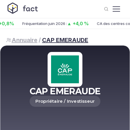
8%
▲ +4,0 %
Fréquentation juin 2026 :
CA des centres co. juin
Annuaire
/
CAP EMERAUDE
CAP EMERAUDE
Propriétaire / Investisseur