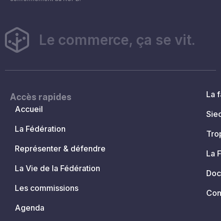
Le commerce, ça se vit.
La f
Accès rapides
Accueil
Sie
La Fédération
Tro
Représenter & défendre
La 
La Vie de la Fédération
Doc
Les commissions
Con
Agenda