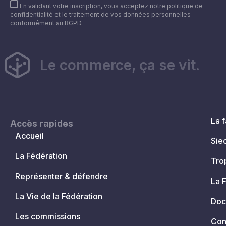
En validant votre inscription, vous acceptez notre politique de
confidentialité et le traitement de vos données personnelles
conformément au RGPD.
Le commerce, ça se vit.
La f
Accès rapides
Accueil
Sie
La Fédération
Tro
Représenter & défendre
La 
La Vie de la Fédération
Doc
Les commissions
Con