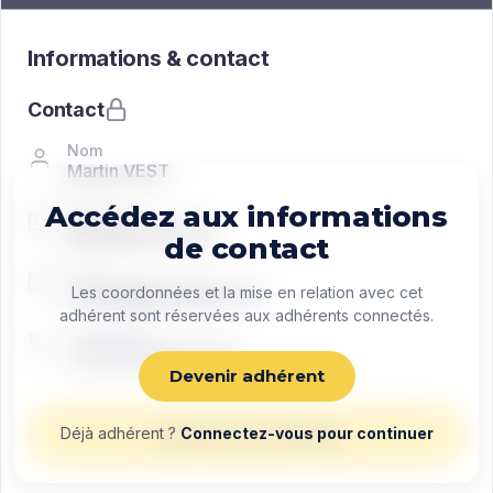
Informations & contact
Contact
Nom
Martin VEST
Accédez aux informations
Fonction
Managing director
de contact
Email
contact@exemple.com
Les coordonnées et la mise en relation avec cet
adhérent sont réservées aux adhérents connectés.
Téléphone
+33 0 00 00 00 00
Devenir adhérent
Déjà adhérent ?
Connectez-vous pour continuer
Envoyer un message