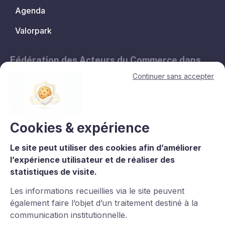
Agenda
Valorpark
Fédération des Acteurs du Commerce dans
les Territoires.
Continuer sans accepter
11, avenue de l'Opéra - 75001 Paris
contact@lesacteursducommerce.com
+33 1 53 43 82 60
Cookies & expérience
Le site peut utiliser des cookies afin d’améliorer
Le CNCC est un organisme de formation enregistré sous le numéro
l’expérience utilisateur et de réaliser des
11756688975 auprès du préfet de région d’Île-de-France. La
statistiques de visite.
certification qualité est délivrée au titre de la catégorie : L.6313-
1°Actions de formation. Certaines images et vidéos proviennent
Les informations recueillies via le site peuvent
de
Freepik
.
également faire l’objet d’un traitement destiné à la
communication institutionnelle.