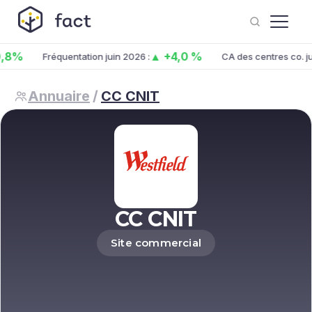
,8%
▲ +4,0 %
Fréquentation juin 2026 :
CA des centres co. jui
Annuaire
/
CC CNIT
CC CNIT
Site commercial