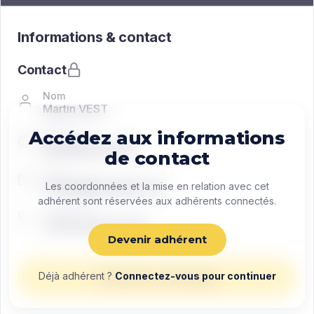
Informations & contact
Contact
Nom
Martin VEST
Accédez aux informations
Fonction
Managing director
de contact
Email
contact@exemple.com
Les coordonnées et la mise en relation avec cet
adhérent sont réservées aux adhérents connectés.
Téléphone
+33 0 00 00 00 00
Devenir adhérent
Déjà adhérent ?
Connectez-vous pour continuer
Envoyer un message