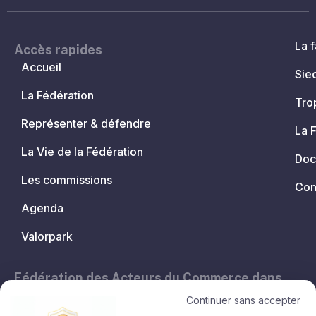
La f
Accès rapides
Accueil
Sie
La Fédération
Tro
Représenter & défendre
La 
La Vie de la Fédération
Doc
Les commissions
Con
Agenda
Valorpark
Fédération des Acteurs du Commerce dans
les Territoires.
Continuer sans accepter
11, avenue de l'Opéra - 75001 Paris