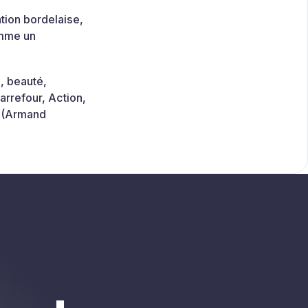
tion bordelaise,
omme un
, beauté,
rrefour, Action,
er (Armand