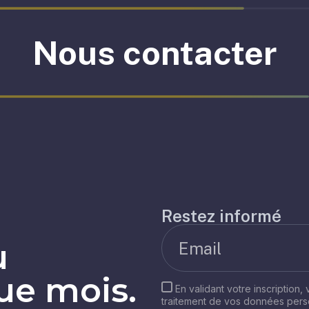
Nous contacter
Restez informé
u
e mois.
En validant votre inscription,
traitement de vos données per