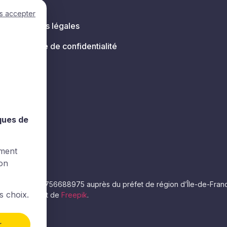
s accepter
Mentions légales
Politique de confidentialité
s
iques de
ement
ion
e numéro 11756688975 auprès du préfet de région d’Île-de-France. La
s choix.
éos proviennent de
Freepik
.
r