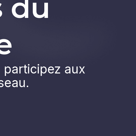
s du
e
 participez aux
éseau.