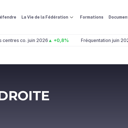
défendre
La Vie de la Fédération
Formations
Document
s co. juin 2026
▲ +0,8%
Fréquentation juin 2026 :
▲ +
 DROITE