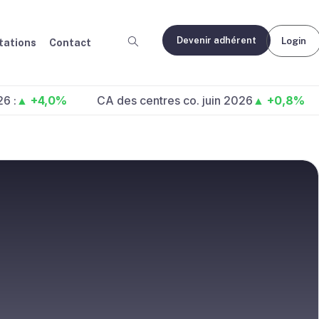
Devenir adhérent
Login
ations
Contact
4,0%
CA des centres co. juin 2026
▲ +0,8%
Fréq