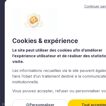
Accès rapides
Continuer san
Accueil
La fact en regions
La Fédération
Siec
Représenter & défendre
Trophees et label
Cookies & expérience
La Vie de la Fédération
La Fédération
Les commissions
Documentations
Le site peut utiliser des cookies afin d’améliorer
l’expérience utilisateur et de réaliser des statist
Agenda
Contact
visite.
Valorpark
Les informations recueillies via le site peuvent égal
faire l’objet d’un traitement destiné à la communicat
institutionnelle.
Le CNCC est un organisme de formation enregistré sous l
Vous pouvez accepter, refuser ou personnaliser vo
L.6313-1°Actions de formation. Certaines images et vid
Powered By
Wztechno
Imaginé et conçu par
LARIX
Personnaliser
Tout accepte