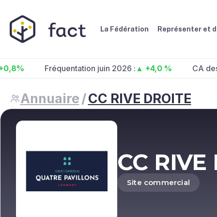
La Fédération
Représenter et 
Fréquentation juin 2026 :
▲ +4,0 %
CA des centre
Annuaire
/
CC RIVE DROITE
CC RIVE
Site commercial