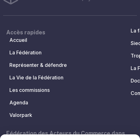
La f
Accès rapides
Accueil
Sie
La Fédération
Tro
Représenter & défendre
La 
La Vie de la Fédération
Doc
Les commissions
Con
Agenda
Valorpark
Fédération des Acteurs du Commerce dans
les Territoires.