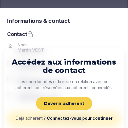
Informations & contact
Contact
Nom
Martin VEST
Accédez aux informations
Fonction
Managing director
de contact
Email
contact@exemple.com
Les coordonnées et la mise en relation avec cet
adhérent sont réservées aux adhérents connectés.
Téléphone
+33 0 00 00 00 00
Devenir adhérent
Déjà adhérent ?
Connectez-vous pour continuer
Envoyer un message