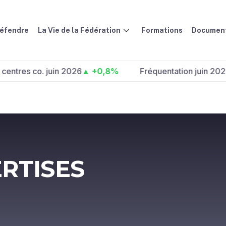
défendre
La Vie de la Fédération
Formations
Document
 co. juin 2026
▲ +0,8%
Fréquentation juin 2026 :
▲ +
ERTISES