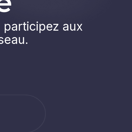
e
 participez aux
éseau.