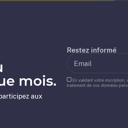
Restez informé
u
e mois.
En validant votre inscription,
traitement de vos données per
participez aux