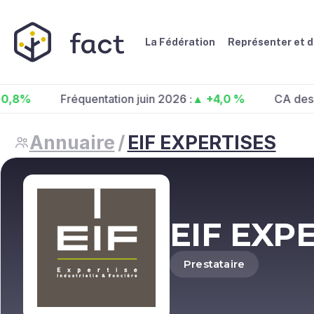
La Fédération
Représenter et 
Fréquentation juin 2026 :
▲ +4,0 %
CA des centres
Annuaire
/
EIF EXPERTISES
EIF EXP
Prestataire