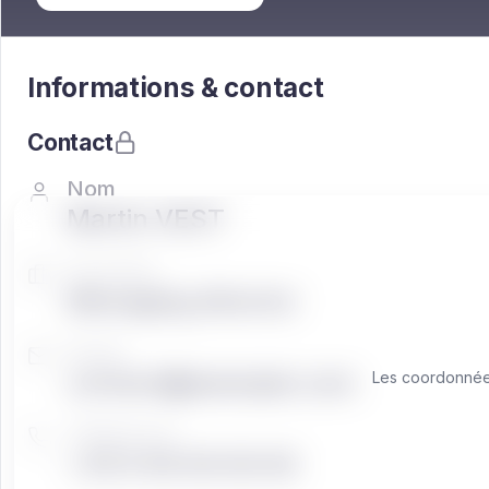
Informations & contact
Contact
Nom
Martin VEST
Fonction
Managing director
Email
contact@exemple.com
Les coordonnées
Téléphone
+33 0 00 00 00 00