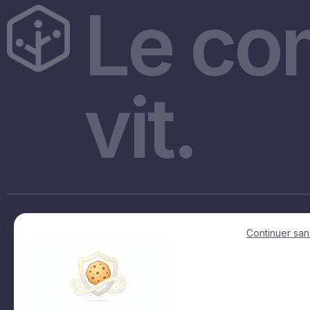
Le co
vit.
Accès rapides
Continuer san
Accueil
La fact en regions
La Fédération
Siec
Représenter & défendre
Trophees et label