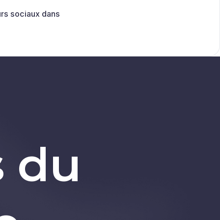
urs sociaux dans
s du