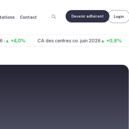
Devenir adhérent
Login
ations
Contact
4,0%
CA des centres co. juin 2026
▲ +0,8%
Fréq