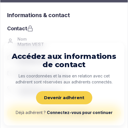
Informations & contact
Contact
Nom
Martin VEST
Accédez aux informations
Fonction
Managing director
de contact
Email
contact@exemple.com
Les coordonnées et la mise en relation avec cet
adhérent sont réservées aux adhérents connectés.
Téléphone
+33 0 00 00 00 00
Devenir adhérent
Déjà adhérent ?
Connectez-vous pour continuer
Envoyer un message