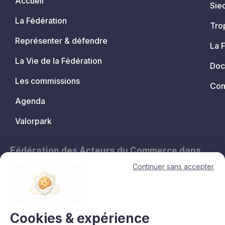
Accueil
Sie
La Fédération
Tro
Représenter & défendre
La 
La Vie de la Fédération
Doc
Les commissions
Con
Agenda
Valorpark
Fédération des Acteurs du Commerce dans
les Territoires.
Continuer sans accepter
11, avenue de l'Opéra - 75001 Paris
contact@lesacteursducommerce.com
+33 1 53 43 82 60
Cookies & expérience