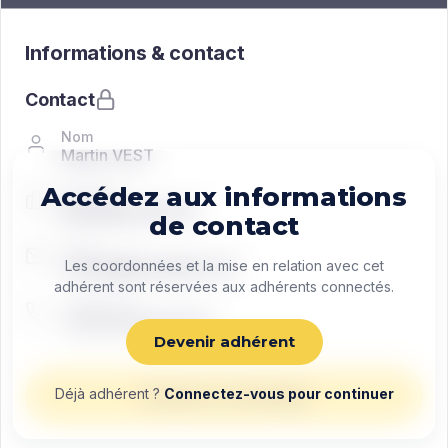
Informations & contact
Contact
Nom
Martin VEST
Accédez aux informations
Fonction
Managing director
de contact
Email
contact@exemple.com
Les coordonnées et la mise en relation avec cet
adhérent sont réservées aux adhérents connectés.
Téléphone
+33 0 00 00 00 00
Devenir adhérent
Déjà adhérent ?
Connectez-vous pour continuer
Envoyer un message