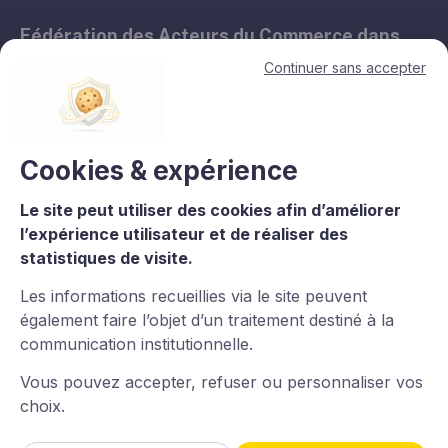
Fédération des Acteurs du Commerce dans
les Territoires.
Continuer sans accepter
11, avenue de l'Opéra - 75001 Paris
contact@lesacteursducommerce.com
+33 1 53 43 82 60
Cookies & expérience
Le site peut utiliser des cookies afin d’améliorer
Le CNCC est un organisme de formation enregistré sous le numéro
l’expérience utilisateur et de réaliser des
11756688975 auprès du préfet de région d’Île-de-France. La
statistiques de visite.
certification qualité est délivrée au titre de la catégorie : L.6313-
1°Actions de formation. Certaines images et vidéos proviennent
Les informations recueillies via le site peuvent
de
Freepik
.
également faire l’objet d’un traitement destiné à la
communication institutionnelle.
Vous pouvez accepter, refuser ou personnaliser vos
choix.
Imaginé et conçu par
LARIX
Powered By
Wztechno