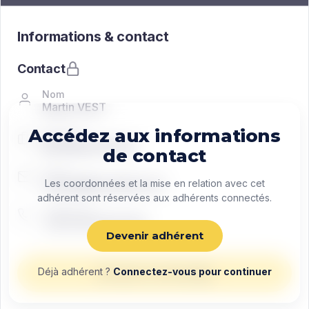
Informations & contact
Contact
Nom
Martin VEST
Accédez aux informations
Fonction
Managing director
de contact
Email
contact@exemple.com
Les coordonnées et la mise en relation avec cet
adhérent sont réservées aux adhérents connectés.
Téléphone
+33 0 00 00 00 00
Devenir adhérent
Déjà adhérent ?
Connectez-vous pour continuer
Envoyer un message