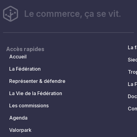
Le commerce, ça se vit.
La f
Accès rapides
Accueil
Sie
La Fédération
Tro
Représenter & défendre
La 
La Vie de la Fédération
Doc
Les commissions
Con
Agenda
Valorpark