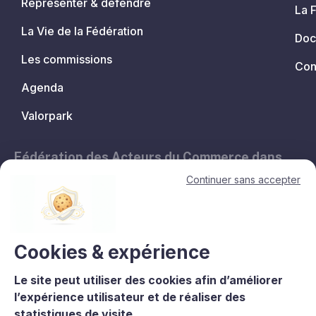
Représenter & défendre
La 
La Vie de la Fédération
Doc
Les commissions
Con
Agenda
Valorpark
Fédération des Acteurs du Commerce dans
les Territoires.
Continuer sans accepter
11, avenue de l'Opéra - 75001 Paris
contact@lesacteursducommerce.com
+33 1 53 43 82 60
Cookies & expérience
Le site peut utiliser des cookies afin d’améliorer
Le CNCC est un organisme de formation enregistré sous le numéro
l’expérience utilisateur et de réaliser des
11756688975 auprès du préfet de région d’Île-de-France. La
statistiques de visite.
certification qualité est délivrée au titre de la catégorie : L.6313-