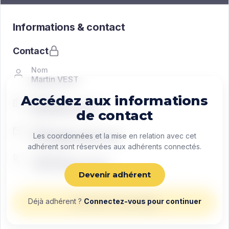
Informations & contact
Contact
Nom
Martin VEST
Accédez aux informations
Fonction
Managing director
de contact
Email
contact@exemple.com
Les coordonnées et la mise en relation avec cet
adhérent sont réservées aux adhérents connectés.
Téléphone
+33 0 00 00 00 00
Devenir adhérent
Déjà adhérent ?
Connectez-vous pour continuer
Envoyer un message