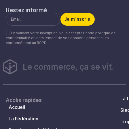
Restez informé
En validant votre inscription, vous acceptez notre politique de
confidentialité et le traitement de vos données personnelles
conformément au RGPD.
Le commerce, ça se vit.
La f
Accès rapides
Accueil
Sie
La Fédération
Tro