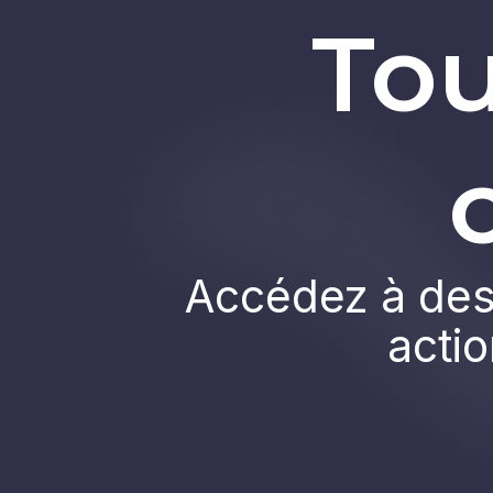
Tou
Accédez à des 
actio