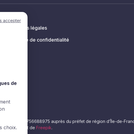
s accepter
Mentions légales
Politique de confidentialité
s
iques de
ement
ion
e numéro 11756688975 auprès du préfet de région d’Île-de-France. La
s choix.
éos proviennent de
Freepik
.