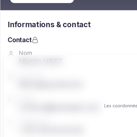
Informations & contact
Contact
Nom
Martin VEST
Fonction
Managing director
Email
contact@exemple.com
Les coordonnées
Téléphone
+33 0 00 00 00 00