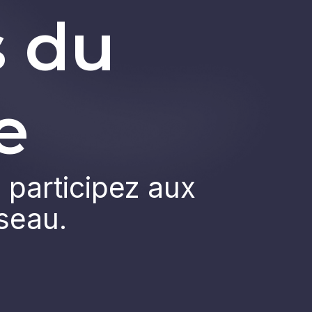
s du
e
 participez aux
éseau.