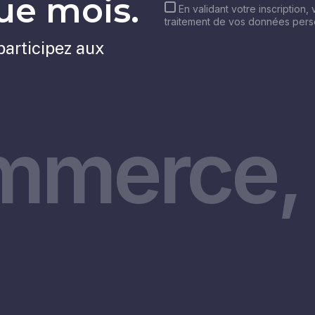
e mois.
En validant votre inscription,
traitement de vos données per
participez aux
mmerce, 