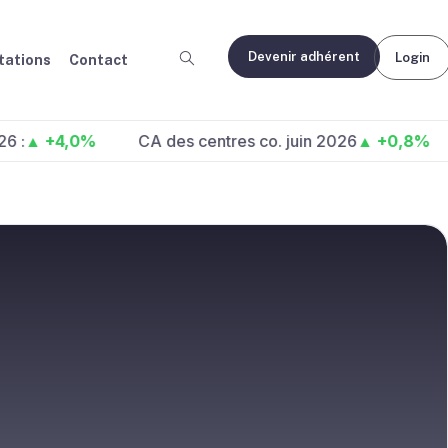
Devenir adhérent
Login
ations
Contact
4,0%
CA des centres co. juin 2026
▲ +0,8%
Fréq