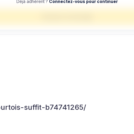
Déjà adhérent ?
Connectez-vous pour continuer
Envoyer un message
urtois-suffit-b74741265/