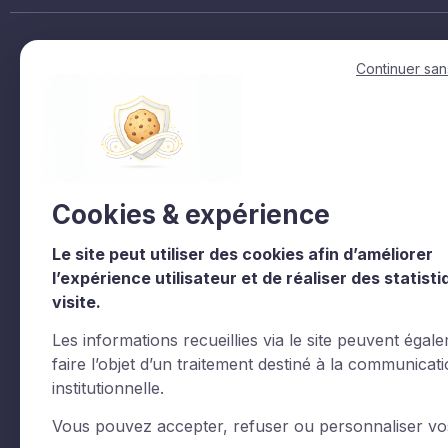
Accès rapides
Continuer san
Accueil
La fact en regions
La Fédération
Siec
Représenter & défendre
Trophees et label
Cookies & expérience
La Vie de la Fédération
La Fédération
Les commissions
Documentations
Le site peut utiliser des cookies afin d’améliorer
l’expérience utilisateur et de réaliser des statist
Agenda
Contact
visite.
Valorpark
Les informations recueillies via le site peuvent égal
faire l’objet d’un traitement destiné à la communicat
institutionnelle.
Le CNCC est un organisme de formation enregistré sous l
Vous pouvez accepter, refuser ou personnaliser vo
L.6313-1°Actions de formation. Certaines images et vid