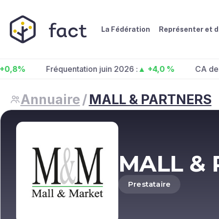
La Fédération
Représenter et 
Fréquentation juin 2026 :
▲ +4,0 %
CA des centre
Annuaire
/
MALL & PARTNERS
MALL &
Prestataire