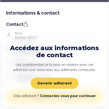
Informations & contact
Contact
Nom
Martin VEST
Accédez aux informations
Fonction
Managing director
de contact
Email
contact@exemple.com
Les coordonnées et la mise en relation avec cet
adhérent sont réservées aux adhérents connectés.
Téléphone
+33 0 00 00 00 00
Devenir adhérent
Déjà adhérent ?
Connectez-vous pour continuer
Envoyer un message