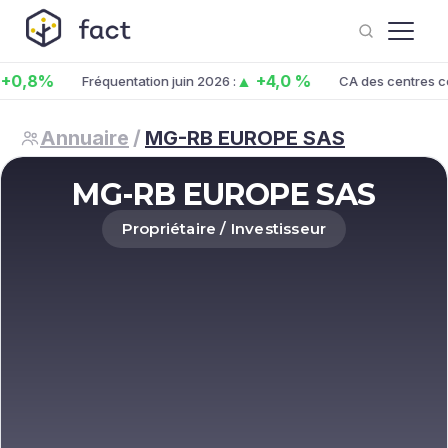
0,8%
▲ +4,0 %
Fréquentation juin 2026 :
CA des centres co.
Annuaire
/
MG-RB EUROPE SAS
MG-RB EUROPE SAS
Propriétaire / Investisseur