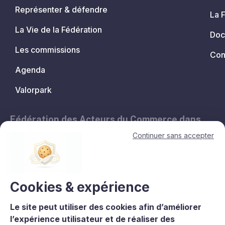
Représenter & défendre
La 
La Vie de la Fédération
Doc
Les commissions
Con
Agenda
Valorpark
Fédération des Acteurs du Commerce dans
les Territoires.
Continuer sans accepter
11, avenue de l'Opéra - 75001 Paris
contact@lesacteursducommerce.com
+33 1 53 43 82 60
Cookies & expérience
Le site peut utiliser des cookies afin d’améliorer
Le CNCC est un organisme de formation enregistré sous le numéro
l’expérience utilisateur et de réaliser des
11756688975 auprès du préfet de région d’Île-de-France. La