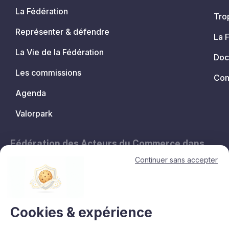
La Fédération
Tro
Représenter & défendre
La 
La Vie de la Fédération
Doc
Les commissions
Con
Agenda
Valorpark
Fédération des Acteurs du Commerce dans
les Territoires.
Continuer sans accepter
11, avenue de l'Opéra - 75001 Paris
contact@lesacteursducommerce.com
+33 1 53 43 82 60
Cookies & expérience