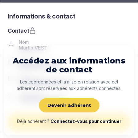
Informations & contact
Contact
Nom
Martin VEST
Accédez aux informations
Fonction
Managing director
de contact
Email
contact@exemple.com
Les coordonnées et la mise en relation avec cet
adhérent sont réservées aux adhérents connectés.
Téléphone
+33 0 00 00 00 00
Devenir adhérent
Déjà adhérent ?
Connectez-vous pour continuer
Envoyer un message