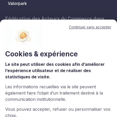
Valorpark
Fédération des Acteurs du Commerce dans
les Territoires.
Continuer sans accepter
11, avenue de l'Opéra - 75001 Paris
contact@lesacteursducommerce.com
+33 1 53 43 82 60
Cookies & expérience
Le site peut utiliser des cookies afin d’améliorer
Le CNCC est un organisme de formation enregistré sous le numéro
l’expérience utilisateur et de réaliser des
11756688975 auprès du préfet de région d’Île-de-France. La
statistiques de visite.
certification qualité est délivrée au titre de la catégorie : L.6313-
1°Actions de formation. Certaines images et vidéos proviennent
Les informations recueillies via le site peuvent
de
Freepik
.
également faire l’objet d’un traitement destiné à la
communication institutionnelle.
Vous pouvez accepter, refuser ou personnaliser vos
choix.
Imaginé et conçu par
LARIX
Powered By
Wztechno