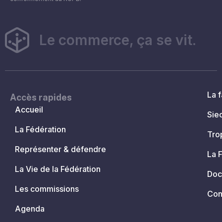
Le commerce, ça se vit.
La f
Accès rapides
Accueil
Sie
La Fédération
Tro
Représenter & défendre
La 
La Vie de la Fédération
Doc
Les commissions
Con
Agenda