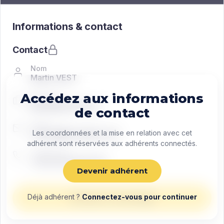
Informations & contact
Contact
Nom
Martin VEST
Accédez aux informations
Fonction
Managing director
de contact
Email
contact@exemple.com
Les coordonnées et la mise en relation avec cet
adhérent sont réservées aux adhérents connectés.
Téléphone
+33 0 00 00 00 00
Devenir adhérent
Déjà adhérent ?
Connectez-vous pour continuer
Envoyer un message