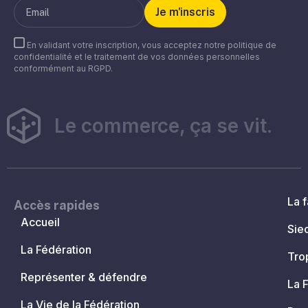
En validant votre inscription, vous acceptez notre politique de
confidentialité et le traitement de vos données personnelles
conformément au RGPD.
Le commerce, ça se vit.
La f
Accès rapides
Accueil
Sie
La Fédération
Tro
Représenter & défendre
La 
La Vie de la Fédération