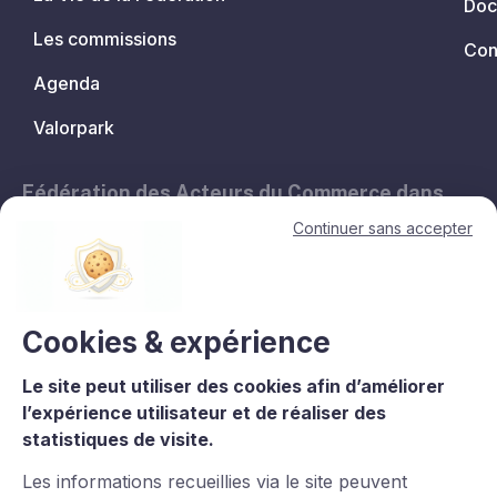
Doc
Les commissions
Con
Agenda
Valorpark
Fédération des Acteurs du Commerce dans
les Territoires.
Continuer sans accepter
11, avenue de l'Opéra - 75001 Paris
contact@lesacteursducommerce.com
+33 1 53 43 82 60
Cookies & expérience
Le site peut utiliser des cookies afin d’améliorer
Le CNCC est un organisme de formation enregistré sous le numéro
l’expérience utilisateur et de réaliser des
11756688975 auprès du préfet de région d’Île-de-France. La
statistiques de visite.
certification qualité est délivrée au titre de la catégorie : L.6313-
1°Actions de formation. Certaines images et vidéos proviennent
Les informations recueillies via le site peuvent
de
Freepik
.