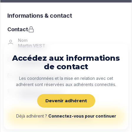
Informations & contact
Contact
Nom
Martin VEST
Accédez aux informations
Fonction
Managing director
de contact
Email
contact@exemple.com
Les coordonnées et la mise en relation avec cet
adhérent sont réservées aux adhérents connectés.
Téléphone
+33 0 00 00 00 00
Devenir adhérent
Déjà adhérent ?
Connectez-vous pour continuer
Envoyer un message