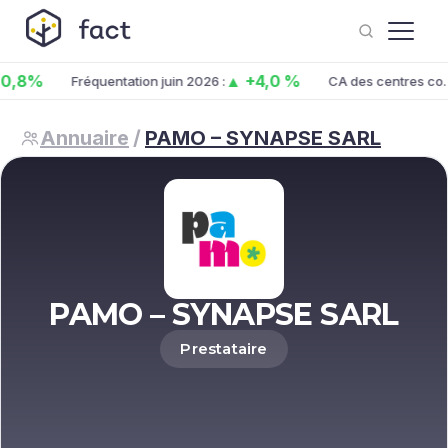
8%
▲ +4,0 %
Fréquentation juin 2026 :
CA des centres co. juin
Annuaire
/
PAMO – SYNAPSE SARL
PAMO – SYNAPSE SARL
Prestataire