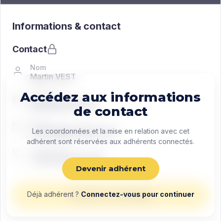
Informations & contact
Contact
Nom
Martin VEST
Accédez aux informations
Fonction
Managing director
de contact
Email
contact@exemple.com
Les coordonnées et la mise en relation avec cet
adhérent sont réservées aux adhérents connectés.
Téléphone
+33 0 00 00 00 00
Devenir adhérent
Déjà adhérent ?
Connectez-vous pour continuer
Envoyer un message