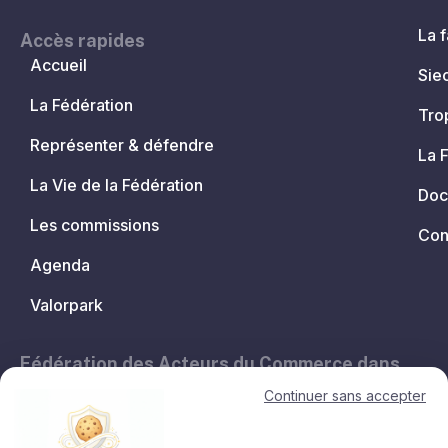
La f
Accès rapides
Accueil
Sie
La Fédération
Tro
Représenter & défendre
La 
La Vie de la Fédération
Doc
Les commissions
Con
Agenda
Valorpark
Fédération des Acteurs du Commerce dans
les Territoires.
Continuer sans accepter
11, avenue de l'Opéra - 75001 Paris