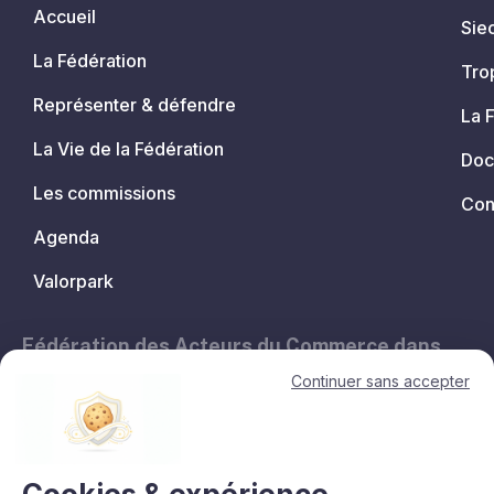
Accueil
Sie
La Fédération
Tro
Représenter & défendre
La 
La Vie de la Fédération
Doc
Les commissions
Con
Agenda
Valorpark
Fédération des Acteurs du Commerce dans
les Territoires.
Continuer sans accepter
11, avenue de l'Opéra - 75001 Paris
contact@lesacteursducommerce.com
+33 1 53 43 82 60