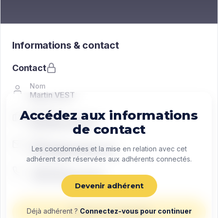
Informations & contact
Contact
Nom
Martin VEST
Accédez aux informations
Fonction
Managing director
de contact
Email
contact@exemple.com
Les coordonnées et la mise en relation avec cet
adhérent sont réservées aux adhérents connectés.
Téléphone
+33 0 00 00 00 00
Devenir adhérent
Déjà adhérent ?
Connectez-vous pour continuer
Envoyer un message