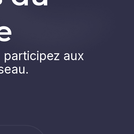
e
 participez aux
éseau.