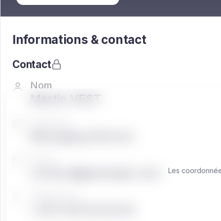
Informations & contact
Contact
Nom
Martin VEST
Fonction
Managing director
Email
contact@exemple.com
Les coordonnées
Téléphone
+33 0 00 00 00 00