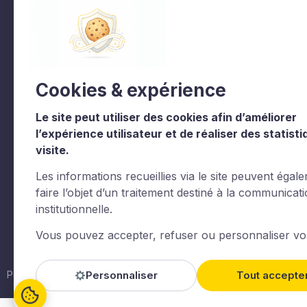
Accueil
La fact en regions
La Fédération
Siec
Représenter & défendre
Trophees et label
Cookies & expérience
La Vie de la Fédération
La Fédération
Les commissions
Documentations
Le site peut utiliser des cookies afin d’améliorer
l’expérience utilisateur et de réaliser des statist
Agenda
Contact
visite.
Valorpark
Les informations recueillies via le site peuvent égal
faire l’objet d’un traitement destiné à la communicat
institutionnelle.
Le CNCC est un organisme de formation enregistré sous l
Vous pouvez accepter, refuser ou personnaliser vo
L.6313-1°Actions de formation. Certaines images et vid
Powered By
Wztechno
Imaginé et conçu par
LARIX
Personnaliser
Tout accepte