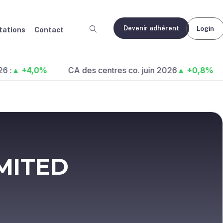
Devenir adhérent
Login
ations
Contact
4,0%
CA des centres co. juin 2026
▲ +0,8%
Fréq
MITED