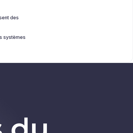
ssent des
nos systèmes
s du