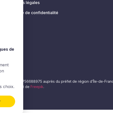
Mentions légales
Politique de confidentialité
s
iques de
ement
ion
e numéro 11756688975 auprès du préfet de région d’Île-de-France. La
s choix.
éos proviennent de
Freepik
.
r