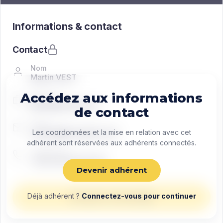
Informations & contact
Contact
Nom
Martin VEST
Accédez aux informations
Fonction
Managing director
de contact
Email
contact@exemple.com
Les coordonnées et la mise en relation avec cet
adhérent sont réservées aux adhérents connectés.
Téléphone
+33 0 00 00 00 00
Devenir adhérent
Déjà adhérent ?
Connectez-vous pour continuer
Envoyer un message