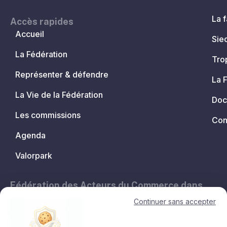
La f
Accès rapides
Accueil
Sie
La Fédération
Tro
Représenter & défendre
La 
La Vie de la Fédération
Doc
Les commissions
Con
Agenda
Valorpark
Fédération des Acteurs du Commerce dans
les Territoires.
Continuer sans accepter
11, avenue de l'Opéra - 75001 Paris