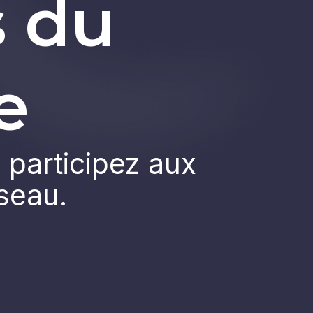
s du
e
 participez aux
éseau.