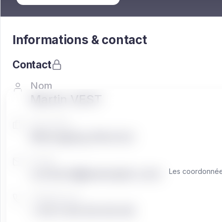
Informations & contact
Contact
Nom
Martin VEST
Fonction
Managing director
Email
contact@exemple.com
Les coordonnées
Téléphone
+33 0 00 00 00 00