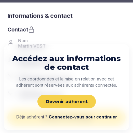
Informations & contact
Contact
Nom
Martin VEST
Accédez aux informations
Fonction
Managing director
de contact
Email
contact@exemple.com
Les coordonnées et la mise en relation avec cet
adhérent sont réservées aux adhérents connectés.
Téléphone
+33 0 00 00 00 00
Devenir adhérent
Déjà adhérent ?
Connectez-vous pour continuer
Envoyer un message