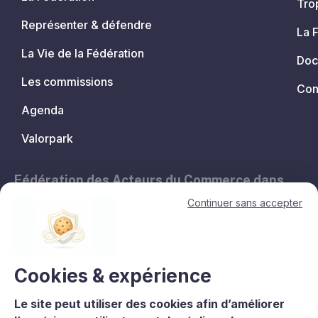
Tro
Représenter & défendre
La 
La Vie de la Fédération
Doc
Les commissions
Con
Agenda
Valorpark
Fédération des Acteurs du Commerce dans
les Territoires.
Continuer sans accepter
11, avenue de l'Opéra - 75001 Paris
contact@lesacteursducommerce.com
+33 1 53 43 82 60
Cookies & expérience
Le site peut utiliser des cookies afin d’améliorer
Le CNCC est un organisme de formation enregistré sous le numéro