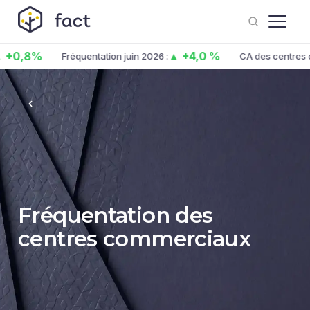
 +0,8%
▲ +4,0 %
Fréquentation juin 2026 :
CA des centres co
Fréquentation des
centres commerciaux