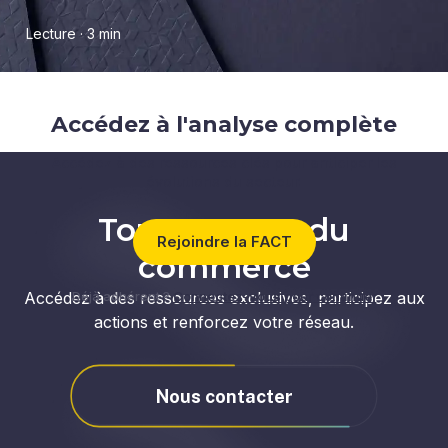
Lecture · 3 min
Accédez à l'analyse complète
Accédez à des ressources clés pour anticiper les
évolutions du secteur.
Tous acteurs du
Rejoindre la FACT
commerce
Accédez à des ressources exclusives, participez aux
Déjà adhérent ?
Connectez-vous pour continuer
actions et renforcez votre réseau.
Nous contacter