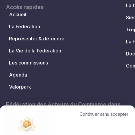
La f
Accès rapides
Accueil
Sie
La Fédération
Tro
Représenter & défendre
La 
La Vie de la Fédération
Doc
Les commissions
Con
Agenda
Valorpark
Fédération des Acteurs du Commerce dans
les Territoires.
Continuer sans accepter
11, avenue de l'Opéra - 75001 Paris
contact@lesacteursducommerce.com