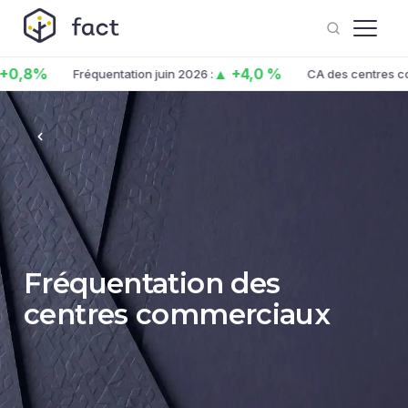
+0,8%
▲ +4,0 %
Fréquentation juin 2026 :
CA des centres co.
Fréquentation des
centres commerciaux