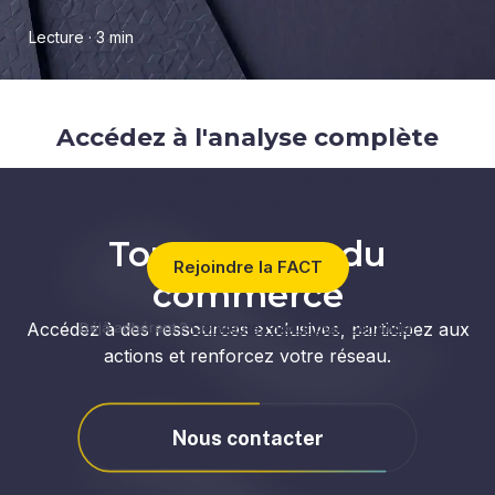
Lecture · 3 min
Accédez à l'analyse complète
Accédez à des ressources clés pour anticiper les
évolutions du secteur.
Tous acteurs du
Rejoindre la FACT
commerce
Accédez à des ressources exclusives, participez aux
Déjà adhérent ?
Connectez-vous pour continuer
actions et renforcez votre réseau.
Nous contacter