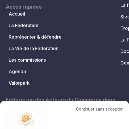
La f
Accès rapides
Accueil
Sie
La Fédération
Tro
Représenter & défendre
La 
La Vie de la Fédération
Doc
Les commissions
Con
Agenda
Valorpark
Fédération des Acteurs du Commerce dans
les Territoires.
Continuer sans accepter
11, avenue de l'Opéra - 75001 Paris
contact@lesacteursducommerce.com