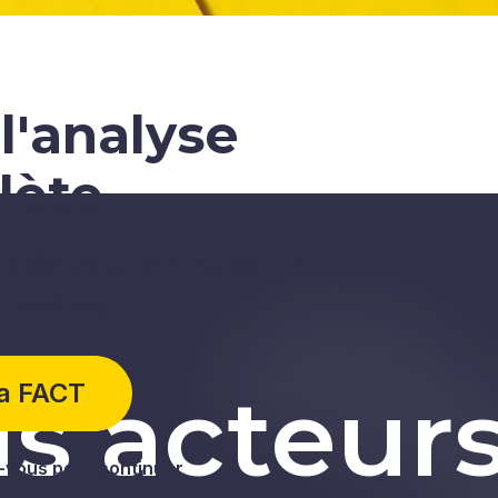
l'analyse
lète
clés pour anticiper les
u secteur.
s acteur
la FACT
vous pour continuer