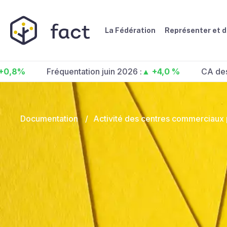
La Fédération
Représenter et 
Fréquentation juin 2026 :
▲ +4,0 %
CA des centre
Documentation
/
Activité des centres commerciaux p