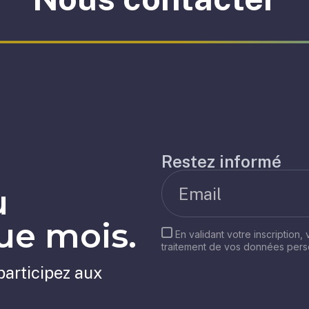
Restez informé
u
e mois.
En validant votre inscription,
traitement de vos données per
participez aux