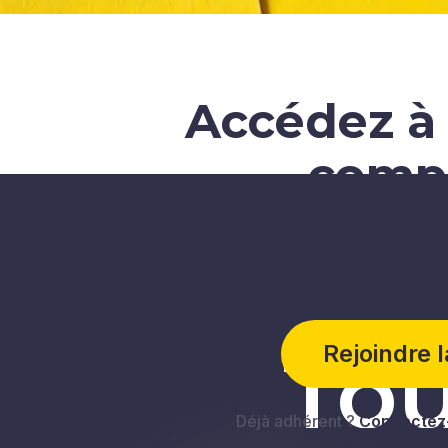
Accédez à 
comp
Accédez à des ressources 
évolutions d
Tou
Rejoindre 
Déjà adhérent ?
Connectez-