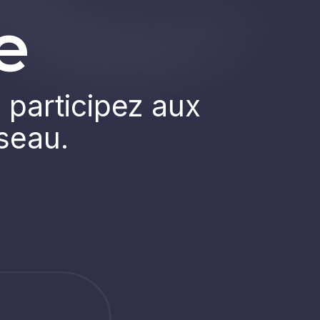
e
 participez aux
éseau.