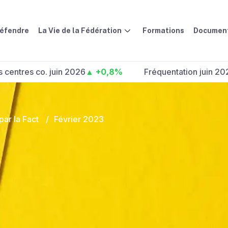
défendre
La Vie de la Fédération
Formations
Document
s co. juin 2026
▲ +0,8%
Fréquentation juin 2026 :
▲ 
ar la Fact
/
Février 2023