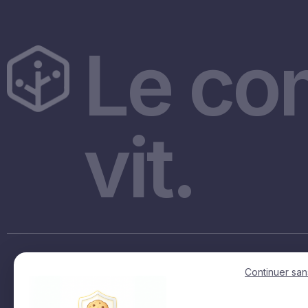
Le co
vit.
Accès rapides
Continuer san
Accueil
La fact en regions