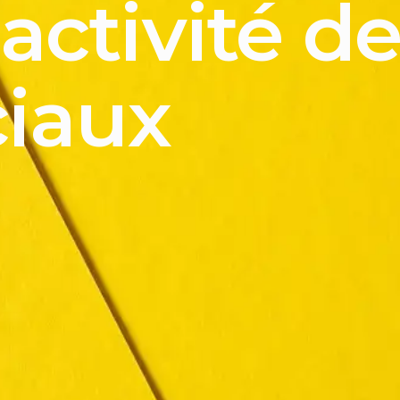
’activité d
iaux