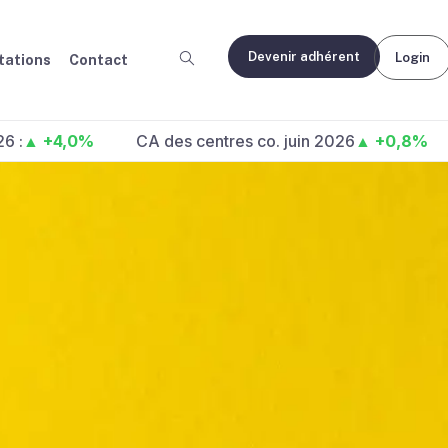
Devenir adhérent
Login
ations
Contact
+4,0%
CA des centres co. juin 2026
▲ +0,8%
Fréq