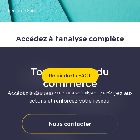
Lecture · 3 min
Accédez à l'analyse complète
Accédez à des ressources clés pour anticiper les
évolutions du secteur.
Tous acteurs du
Rejoindre la FACT
commerce
Accédez à des ressources exclusives, participez aux
Déjà adhérent ?
Connectez-vous pour continuer
actions et renforcez votre réseau.
Nous contacter