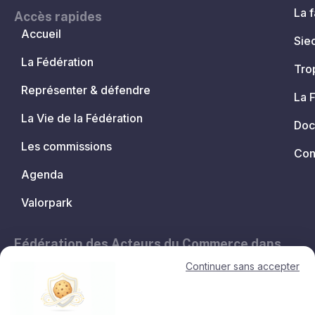
La f
Accès rapides
Accueil
Sie
La Fédération
Tro
Représenter & défendre
La 
La Vie de la Fédération
Doc
Les commissions
Con
Agenda
Valorpark
Fédération des Acteurs du Commerce dans
les Territoires.
Continuer sans accepter
11, avenue de l'Opéra - 75001 Paris
contact@lesacteursducommerce.com