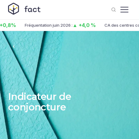
0,8%
▲ +4,0 %
Fréquentation juin 2026 :
CA des centres co.
Indicateur de
conjoncture