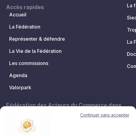
La f
Accès rapides
Accueil
Sie
La Fédération
Tro
Représenter & défendre
La 
La Vie de la Fédération
Doc
Les commissions
Con
Agenda
Valorpark
Fédération des Acteurs du Commerce dans
les Territoires.
Continuer sans accepter
11, avenue de l'Opéra - 75001 Paris
contact@lesacteursducommerce.com