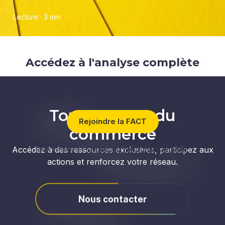
Lecture · 3 min
Accédez à l'analyse complète
Accédez à des ressources clés pour anticiper les
évolutions du secteur.
Tous acteurs du
Rejoindre la FACT
commerce
Accédez à des ressources exclusives, participez aux
Déjà adhérent ?
Connectez-vous pour continuer
actions et renforcez votre réseau.
Nous contacter