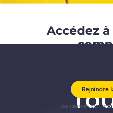
Accédez à 
comp
Accédez à des ressources 
évolutions d
Tou
Rejoindre 
Déjà adhérent ?
Connectez-