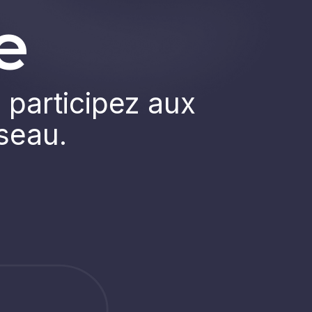
e
 participez aux
éseau.