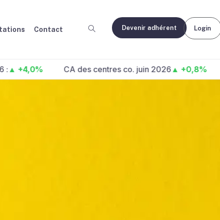
Devenir adhérent
Login
ations
Contact
4,0%
CA des centres co. juin 2026
▲ +0,8%
Fréqu