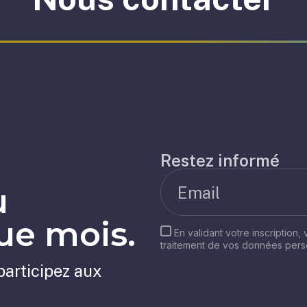
Restez informé
u
e mois.
En validant votre inscription,
traitement de vos données per
participez aux