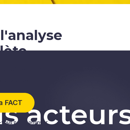
l'analyse
lète
clés pour anticiper les
u secteur.
s acteur
la FACT
vous pour continuer