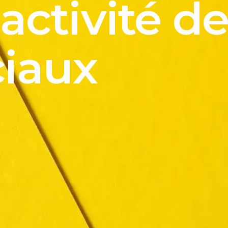
’activité d
iaux