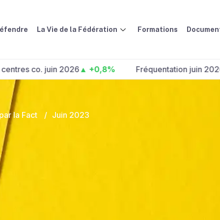
défendre
La Vie de la Fédération
Formations
Document
 co. juin 2026
▲ +0,8%
Fréquentation juin 2026 :
▲ +
ar la Fact
/
Juin 2023