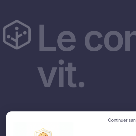
Le co
vit.
Accès rapides
Continuer san
Accueil
La fact en regions