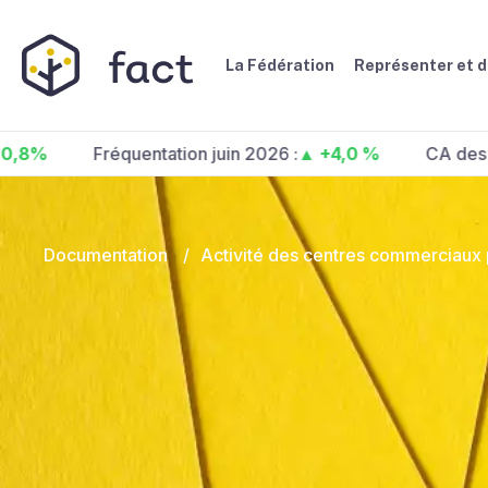
La Fédération
Représenter et 
Fréquentation juin 2026 :
▲ +4,0 %
CA des centres
Documentation
/
Activité des centres commerciaux p