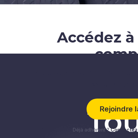
Accédez à 
comp
Accédez à des ressources 
évolutions d
Tou
Rejoindre 
Déjà adhérent ?
Connectez-