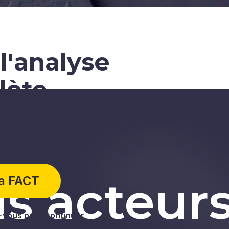
l'analyse
lète
clés pour anticiper les
u secteur.
s acteur
la FACT
vous pour continuer