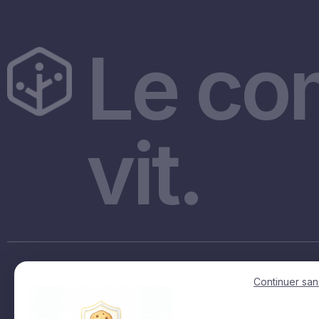
Le co
vit.
Accès rapides
Continuer san
Accueil
La fact en regions