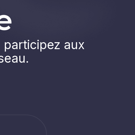
e
 participez aux
éseau.