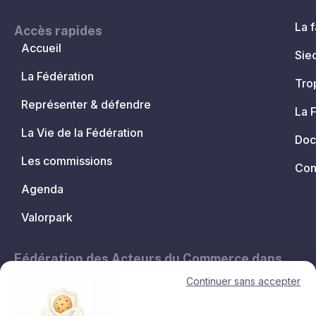
La f
Accès rapides
Accueil
Sie
La Fédération
Tro
Représenter & défendre
La 
La Vie de la Fédération
Doc
Les commissions
Con
Agenda
Valorpark
Fédération des Acteurs du Commerce dans
les Territoires.
Continuer sans accepter
11, avenue de l'Opéra - 75001 Paris