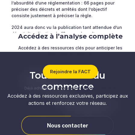
l’absurdité d’une réglementation : 66 pages pour
préciser des décrets et arrêtés dont l’objectif
consiste justement à préciser la règle.
2024 aura donc vu la publication tant attendue d’un
décret d’application, le 13 novembre, d’une
Accédez à l’analyse complète
obligation conséquente : celle de devoir couvrir de
panneaux photovoltaïques l’intégralité des parkings
Accédez à des ressources clés pour anticiper les
existants. Elle aura vu également la publication du
évolutions du secteur.
paroxysme de l’ubuesque incarné par un décret
publié le 3 décembre 2024 octroyant, selon
Rejoindre la FACT
certaines modalités indiquées dans le texte, des
Tous acteurs du
prorogations de mise en conformité à condition
commerce
d’avoir passé commande avant le 31 décembre …
Déjà adhérent ?
Connectez-vous pour continuer
2024. Soit 28 jours, pour décider et commander des
Accédez à des ressources exclusives, participez aux
panneaux photovoltaïques aux montants annuels
actions et renforcez votre réseau.
d’investissement estimés à 1,9 milliards €/an.
2024 aura été une année de contribution,
d’explications et de contestation. Explications
Nous contacter
notamment quant à la poursuite d’une ambition
partagée (le développement des énergies