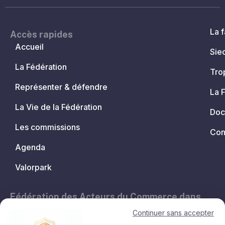
La f
Accès rapides
Accueil
Sie
La Fédération
Tro
Représenter & défendre
La 
La Vie de la Fédération
Doc
Les commissions
Con
Agenda
Valorpark
Fédération des Acteurs du Commerce dans
les Territoires.
Continuer sans accepter
11, avenue de l'Opéra - 75001 Paris