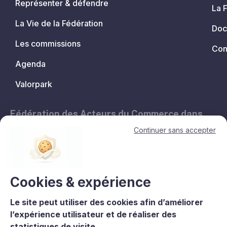
Représenter & défendre
La 
La Vie de la Fédération
Doc
Les commissions
Con
Agenda
Valorpark
Fédération des Acteurs du Commerce dans
les Territoires.
Continuer sans accepter
11, avenue de l'Opéra - 75001 Paris
contact@lesacteursducommerce.com
+33 1 53 43 82 60
Cookies & expérience
Le site peut utiliser des cookies afin d’améliorer
Le CNCC est un organisme de formation enregistré sous le numéro
l’expérience utilisateur et de réaliser des
11756688975 auprès du préfet de région d’Île-de-France. La
statistiques de visite.
certification qualité est délivrée au titre de la catégorie : L.6313-