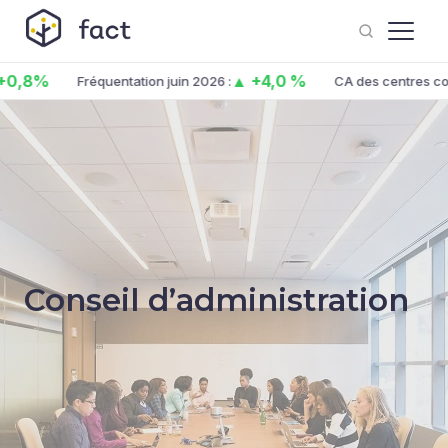
8%
▲ +4,0 %
Fréquentation juin 2026 :
CA des centres co. juin
Conseil d’administration