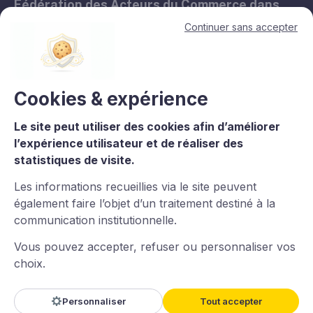
Fédération des Acteurs du Commerce dans
les Territoires.
Continuer sans accepter
11, avenue de l'Opéra - 75001 Paris
contact@lesacteursducommerce.com
+33 1 53 43 82 60
Cookies & expérience
Le site peut utiliser des cookies afin d’améliorer
Le CNCC est un organisme de formation enregistré sous le numéro
l’expérience utilisateur et de réaliser des
11756688975 auprès du préfet de région d’Île-de-France. La
statistiques de visite.
certification qualité est délivrée au titre de la catégorie : L.6313-
1°Actions de formation. Certaines images et vidéos proviennent
de
Freepik
.
Les informations recueillies via le site peuvent
également faire l’objet d’un traitement destiné à la
communication institutionnelle.
Vous pouvez accepter, refuser ou personnaliser vos
choix.
Imaginé et conçu par
LARIX
Powered By
Wztechno
Personnaliser
Tout accepter
Ce site est protégé par reCAPTCHA — la
Politique de confidentialité
et les