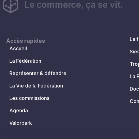
Le commerce, ça se vit.
La f
Accès rapides
Accueil
Sie
La Fédération
Tro
Représenter & défendre
La 
La Vie de la Fédération
Doc
Les commissions
Con
Agenda
Valorpark