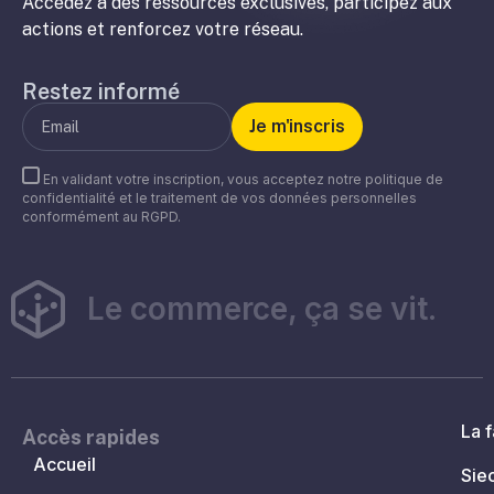
Accédez à des ressources exclusives, participez aux
actions et renforcez votre réseau.
Restez informé
En validant votre inscription, vous acceptez notre politique de
confidentialité et le traitement de vos données personnelles
conformément au RGPD.
Le commerce, ça se vit.
La f
Accès rapides
Accueil
Sie