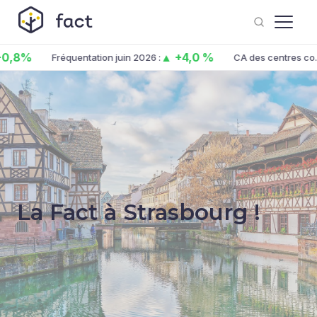
%
▲ +4,0 %
Fréquentation juin 2026 :
CA des centres co. juin 
La Fact à Strasbourg !