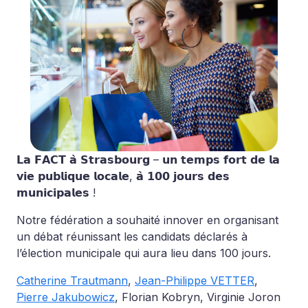
𝗟𝗮 𝗙𝗔𝗖𝗧 𝗮̀ 𝗦𝘁𝗿𝗮𝘀𝗯𝗼𝘂𝗿𝗴 – 𝘂𝗻 𝘁𝗲𝗺𝗽𝘀 𝗳𝗼𝗿𝘁 𝗱𝗲 𝗹𝗮
𝘃𝗶𝗲 𝗽𝘂𝗯𝗹𝗶𝗾𝘂𝗲 𝗹𝗼𝗰𝗮𝗹𝗲, 𝗮̀ 𝟭𝟬𝟬 𝗷𝗼𝘂𝗿𝘀 𝗱𝗲𝘀
𝗺𝘂𝗻𝗶𝗰𝗶𝗽𝗮𝗹𝗲𝘀 !
Notre fédération a souhaité innover en organisant
un débat réunissant les candidats déclarés à
l’élection municipale qui aura lieu dans 100 jours.
Catherine Trautmann
,
Jean-Philippe VETTER
,
Pierre Jakubowicz
, Florian Kobryn, Virginie Joron