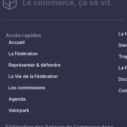
Le commerce, ça se vit.
La f
Accès rapides
Accueil
Sie
La Fédération
Tro
Représenter & défendre
La 
La Vie de la Fédération
Doc
Les commissions
Con
Agenda
Valorpark
Fédération des Acteurs du Commerce dans