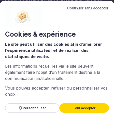
les Territoires.
Continuer sans accepter
11, avenue de l'Opéra - 75001 Paris
contact@lesacteursducommerce.com
+33 1 53 43 82 60
Cookies & expérience
Le site peut utiliser des cookies afin d’améliorer
Le CNCC est un organisme de formation enregistré sous le numéro
l’expérience utilisateur et de réaliser des
11756688975 auprès du préfet de région d’Île-de-France. La
statistiques de visite.
certification qualité est délivrée au titre de la catégorie : L.6313-
1°Actions de formation. Certaines images et vidéos proviennent
Les informations recueillies via le site peuvent
de
Freepik
.
également faire l’objet d’un traitement destiné à la
communication institutionnelle.
Vous pouvez accepter, refuser ou personnaliser vos
choix.
Imaginé et conçu par
LARIX
Powered By
Wztechno
Personnaliser
Tout accepter
Ce site est protégé par reCAPTCHA — la
Politique de confidentialité
et les
Conditions d'utilisation
de Google s'appliquent.